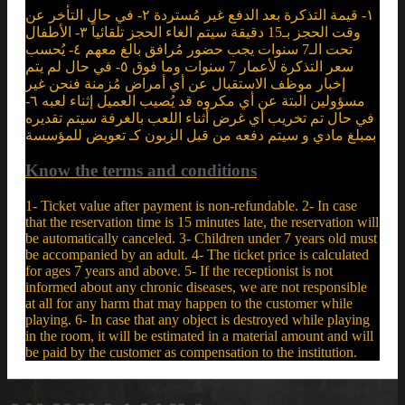
١- قيمة التذكرة بعد الدفع غير مُستردة ٢- في حال التأخر عن
وقت الحجز بـ15 دقيقة سيتم الغاء الحجز تلقائياً ٣- الأطفال
تحت الـ7 سنوات يجب حضور مُرافق بالغ معهم ٤- يُحسب
سعر التذكرة لأعمار 7 سنوات وما فوق ٥- في حال لم يتم
إخبار موظف الاستقبال عن أي أمراض مُزمنة فنحن غير
مسؤولين البتة عن أي مكروه قد يُصيب العميل إثناء لعبه ٦-
في حال تم تخريب أي غرض أثناء اللعب بالغرفة سيتم تقديره
بمبلغ مادي و سيتم دفعه من قبل الزبون كـ تعويض للمؤسسة
Know the terms and conditions
1- Ticket value after payment is non-refundable. 2- In case
that the reservation time is 15 minutes late, the reservation will
be automatically canceled. 3- Children under 7 years old must
be accompanied by an adult. 4- The ticket price is calculated
for ages 7 years and above. 5- If the receptionist is not
informed about any chronic diseases, we are not responsible
at all for any harm that may happen to the customer while
playing. 6- In case that any object is destroyed while playing
in the room, it will be estimated in a material amount and will
be paid by the customer as compensation to the institution.